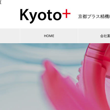
[
京都プラス精機
HOME
会社